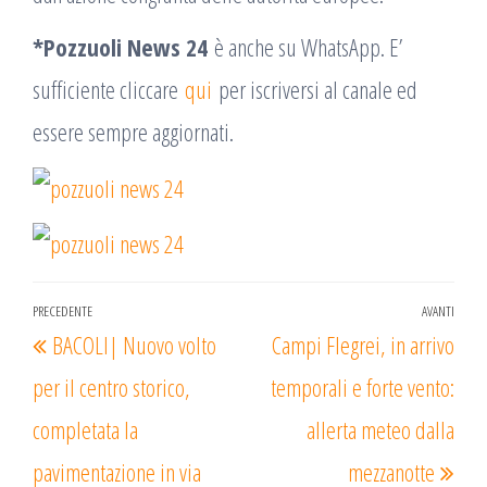
*Pozzuoli News 24
è anche su WhatsApp. E’
sufficiente cliccare
qui
per iscriversi al canale ed
essere sempre aggiornati.
Navigazione
PRECEDENTE
AVANTI
Articolo
Arti
BACOLI| Nuovo volto
Campi Flegrei, in arrivo
articoli
precedente
succ
per il centro storico,
temporali e forte vento:
completata la
allerta meteo dalla
pavimentazione in via
mezzanotte