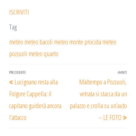
ISCRIVITI
Tag
meteo
meteo bacoli
meteo monte procida
meteo
pozzuoli
meteo quarto
Navigazione
PRECEDENTE
AVANTI
Articolo
Arti
Lucignano resta alla
Maltempo a Pozzuoli,
articoli
precedente
succ
Folgore Cappella: il
vetrata si stacca da un
capitano guiderà ancora
palazzo e crolla su un’auto
l’attacco
– LE FOTO