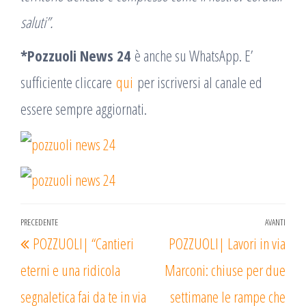
saluti”.
*Pozzuoli News 24
è anche su WhatsApp. E’
sufficiente cliccare
qui
per iscriversi al canale ed
essere sempre aggiornati.
Navigazione
PRECEDENTE
AVANTI
Articolo
Arti
POZZUOLI| “Cantieri
POZZUOLI| Lavori in via
articoli
precedente
succ
eterni e una ridicola
Marconi: chiuse per due
segnaletica fai da te in via
settimane le rampe che