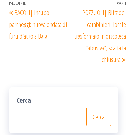
Navigazione
PRECEDENTE
AVANTI
Articolo
Arti
BACOLI| Incubo
POZZUOLI| Blitz dei
articoli
precedente
succ
parcheggi: nuova ondata di
carabinieri: locale
furti d’auto a Baia
trasformato in discoteca
“abusiva”, scatta la
chiusura
Cerca
Cerca