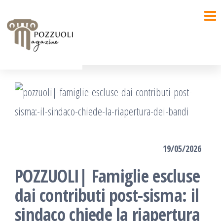
Salta
e
vai
al
contenuto
19/05/2026
POZZUOLI| Famiglie escluse
dai contributi post-sisma: il
sindaco chiede la riapertura