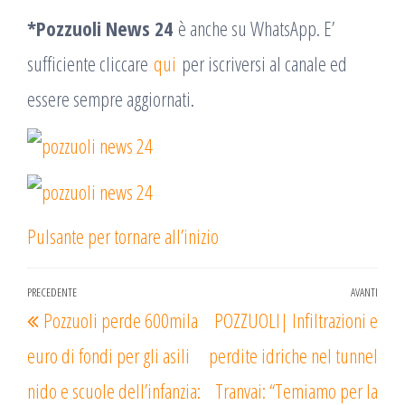
*Pozzuoli News 24
è anche su WhatsApp. E’
sufficiente cliccare
qui
per iscriversi al canale ed
essere sempre aggiornati.
Pulsante per tornare all’inizio
Navigazione
PRECEDENTE
AVANTI
Articolo
Arti
Pozzuoli perde 600mila
POZZUOLI| Infiltrazioni e
articoli
precedente
succ
euro di fondi per gli asili
perdite idriche nel tunnel
nido e scuole dell’infanzia:
Tranvai: “Temiamo per la