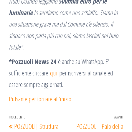
Hub? Quando leggiamo
500mila euro per le
luminarie
lo sentiamo come uno schiaffo. Siamo in
una situazione grave ma dal Comune c’è silenzio. Il
sindaco non parla più con noi, siamo lasciati nel buio
totale”.
*Pozzuoli News 24
è anche su WhatsApp. E’
sufficiente cliccare
qui
per iscriversi al canale ed
essere sempre aggiornati.
Pulsante per tornare all’inizio
Navigazione
PRECEDENTE
AVANTI
Articolo
Arti
POZZUOLI| Struttura
POZZUOLI| Palo della
articoli
precedente
succ