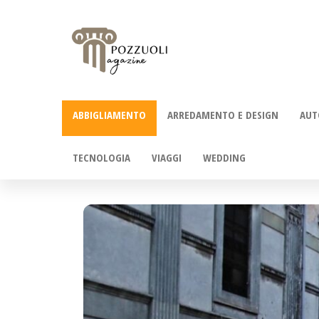
Salta
e
vai
al
ABBIGLIAMENTO
ARREDAMENTO E DESIGN
AUT
contenuto
TECNOLOGIA
VIAGGI
WEDDING