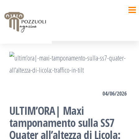
Salta
e
vai
al
contenuto
04/06/2026
ULTIM’ORA| Maxi
tamponamento sulla SS7
Quater all’altezza di Licola: