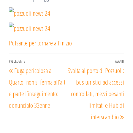
Pulsante per tornare all’inizio
Navigazione
PRECEDENTE
AVANTI
Articolo
Arti
Fuga pericolosa a
Svolta al porto di Pozzuoli:
articoli
precedente
succ
Quarto, non si ferma all’alt
bus turistici ad accessi
e parte l’inseguimento:
controllati, mezzi pesanti
denunciato 33enne
limitati e Hub di
interscambio