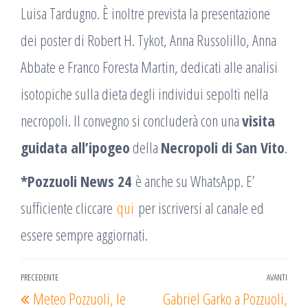
Luisa Tardugno. È inoltre prevista la presentazione
dei poster di Robert H. Tykot, Anna Russolillo, Anna
Abbate e Franco Foresta Martin, dedicati alle analisi
isotopiche sulla dieta degli individui sepolti nella
necropoli. Il convegno si concluderà con una
visita
guidata all’ipogeo
della
Necropoli di San Vito
.
*Pozzuoli News 24
è anche su WhatsApp. E’
sufficiente cliccare
qui
per iscriversi al canale ed
essere sempre aggiornati.
Navigazione
PRECEDENTE
AVANTI
Articolo
Arti
Meteo Pozzuoli, le
Gabriel Garko a Pozzuoli,
articoli