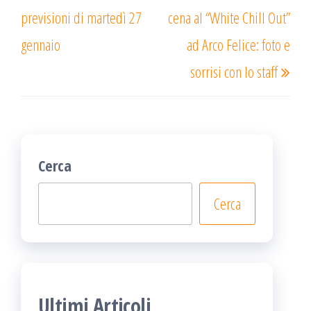
precedente
succ
previsioni di martedì 27
cena al “White Chill Out”
gennaio
ad Arco Felice: foto e
sorrisi con lo staff
Cerca
Cerca
Ultimi Articoli