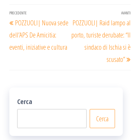
Navigazione
PRECEDENTE
AVANTI
Articolo
Arti
POZZUOLI| Nuova sede
POZZUOLI| Raid lampo al
articoli
precedente
succ
dell’APS De Amicitia:
porto, turiste derubate: “Il
eventi, iniziative e cultura
sindaco di Ischia si è
scusato”
Cerca
Cerca